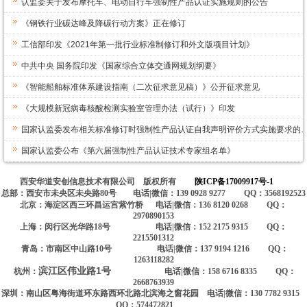
认监委关于发布摩托车、电动自行车强制性产品认证实施规则的公告
《钢铁行业碳达峰及降碳行动方案》正在修订
工信部印发《2021年第一批行业标准制修订和外文版项目计划》
中共中央 国务院印发《国家综合立体交通网规划纲要》
《智能船舶标准体系建设指南（二次征求意见稿）》公开征求意见
《大规模新冠病毒核酸检测实验室管理办法（试行）》印发
国家认监委发布相关标准修订时强制性产品认证自我声明评价方式实施要求的
国家认监委公布《第六届强制性产品认证技术专家组名单》
西安华道安创信息技术有限公司 版权所有
陕ICP备17009917号-1
总部：西安市未央区未央路80号 电话|微信：139 0928 9277 QQ：3568192523
北京：海淀区西三环昌运宫紫竹桥 电话|微信：136 8120 0268 QQ：
2970890153
上海：闵行区光华路18号 电话|微信：152 2175 9315 QQ：
2215501312
青岛：市南区中山路10号 电话|微信：137 9194 1216 QQ：
1263118282
滨江区伟业路1号
杭州：
电话|微信：158 6716 8335 QQ：
2668763939
深圳：南山区粤海街道环东路西环北路北滨海之窗花园 电话|微信：130 7782 9315
QQ：574472821