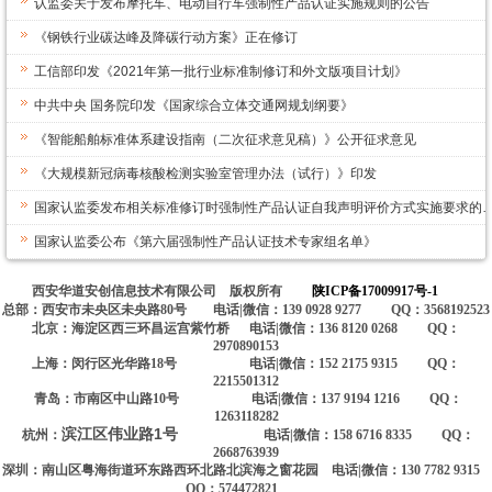
认监委关于发布摩托车、电动自行车强制性产品认证实施规则的公告
《钢铁行业碳达峰及降碳行动方案》正在修订
工信部印发《2021年第一批行业标准制修订和外文版项目计划》
中共中央 国务院印发《国家综合立体交通网规划纲要》
《智能船舶标准体系建设指南（二次征求意见稿）》公开征求意见
《大规模新冠病毒核酸检测实验室管理办法（试行）》印发
国家认监委发布相关标准修订时强制性产品认证自我声明评价方式实施要求的
国家认监委公布《第六届强制性产品认证技术专家组名单》
西安华道安创信息技术有限公司 版权所有
陕ICP备17009917号-1
总部：西安市未央区未央路80号 电话|微信：139 0928 9277 QQ：3568192523
北京：海淀区西三环昌运宫紫竹桥 电话|微信：136 8120 0268 QQ：
2970890153
上海：闵行区光华路18号 电话|微信：152 2175 9315 QQ：
2215501312
青岛：市南区中山路10号 电话|微信：137 9194 1216 QQ：
1263118282
滨江区伟业路1号
杭州：
电话|微信：158 6716 8335 QQ：
2668763939
深圳：南山区粤海街道环东路西环北路北滨海之窗花园 电话|微信：130 7782 9315
QQ：574472821