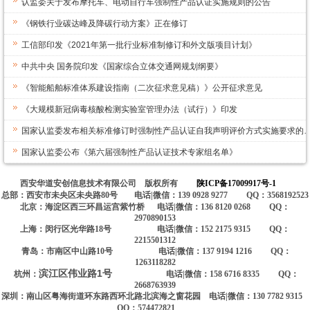
认监委关于发布摩托车、电动自行车强制性产品认证实施规则的公告
《钢铁行业碳达峰及降碳行动方案》正在修订
工信部印发《2021年第一批行业标准制修订和外文版项目计划》
中共中央 国务院印发《国家综合立体交通网规划纲要》
《智能船舶标准体系建设指南（二次征求意见稿）》公开征求意见
《大规模新冠病毒核酸检测实验室管理办法（试行）》印发
国家认监委发布相关标准修订时强制性产品认证自我声明评价方式实施要求的
国家认监委公布《第六届强制性产品认证技术专家组名单》
西安华道安创信息技术有限公司 版权所有
陕ICP备17009917号-1
总部：西安市未央区未央路80号 电话|微信：139 0928 9277 QQ：3568192523
北京：海淀区西三环昌运宫紫竹桥 电话|微信：136 8120 0268 QQ：
2970890153
上海：闵行区光华路18号 电话|微信：152 2175 9315 QQ：
2215501312
青岛：市南区中山路10号 电话|微信：137 9194 1216 QQ：
1263118282
滨江区伟业路1号
杭州：
电话|微信：158 6716 8335 QQ：
2668763939
深圳：南山区粤海街道环东路西环北路北滨海之窗花园 电话|微信：130 7782 9315
QQ：574472821