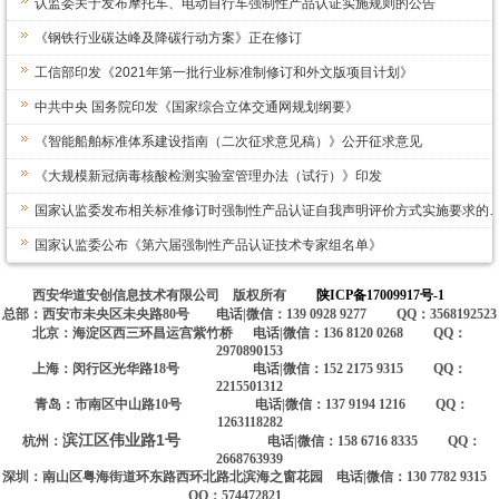
认监委关于发布摩托车、电动自行车强制性产品认证实施规则的公告
《钢铁行业碳达峰及降碳行动方案》正在修订
工信部印发《2021年第一批行业标准制修订和外文版项目计划》
中共中央 国务院印发《国家综合立体交通网规划纲要》
《智能船舶标准体系建设指南（二次征求意见稿）》公开征求意见
《大规模新冠病毒核酸检测实验室管理办法（试行）》印发
国家认监委发布相关标准修订时强制性产品认证自我声明评价方式实施要求的
国家认监委公布《第六届强制性产品认证技术专家组名单》
西安华道安创信息技术有限公司 版权所有
陕ICP备17009917号-1
总部：西安市未央区未央路80号 电话|微信：139 0928 9277 QQ：3568192523
北京：海淀区西三环昌运宫紫竹桥 电话|微信：136 8120 0268 QQ：
2970890153
上海：闵行区光华路18号 电话|微信：152 2175 9315 QQ：
2215501312
青岛：市南区中山路10号 电话|微信：137 9194 1216 QQ：
1263118282
滨江区伟业路1号
杭州：
电话|微信：158 6716 8335 QQ：
2668763939
深圳：南山区粤海街道环东路西环北路北滨海之窗花园 电话|微信：130 7782 9315
QQ：574472821