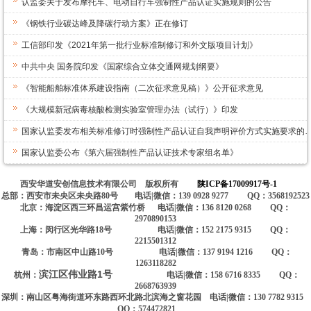
认监委关于发布摩托车、电动自行车强制性产品认证实施规则的公告
《钢铁行业碳达峰及降碳行动方案》正在修订
工信部印发《2021年第一批行业标准制修订和外文版项目计划》
中共中央 国务院印发《国家综合立体交通网规划纲要》
《智能船舶标准体系建设指南（二次征求意见稿）》公开征求意见
《大规模新冠病毒核酸检测实验室管理办法（试行）》印发
国家认监委发布相关标准修订时强制性产品认证自我声明评价方式实施要求的
国家认监委公布《第六届强制性产品认证技术专家组名单》
西安华道安创信息技术有限公司 版权所有
陕ICP备17009917号-1
总部：西安市未央区未央路80号 电话|微信：139 0928 9277 QQ：3568192523
北京：海淀区西三环昌运宫紫竹桥 电话|微信：136 8120 0268 QQ：
2970890153
上海：闵行区光华路18号 电话|微信：152 2175 9315 QQ：
2215501312
青岛：市南区中山路10号 电话|微信：137 9194 1216 QQ：
1263118282
滨江区伟业路1号
杭州：
电话|微信：158 6716 8335 QQ：
2668763939
深圳：南山区粤海街道环东路西环北路北滨海之窗花园 电话|微信：130 7782 9315
QQ：574472821