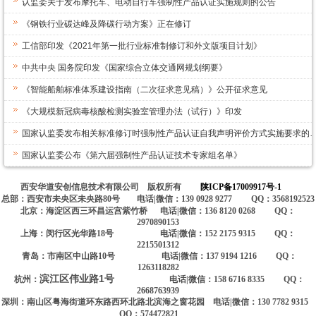
认监委关于发布摩托车、电动自行车强制性产品认证实施规则的公告
《钢铁行业碳达峰及降碳行动方案》正在修订
工信部印发《2021年第一批行业标准制修订和外文版项目计划》
中共中央 国务院印发《国家综合立体交通网规划纲要》
《智能船舶标准体系建设指南（二次征求意见稿）》公开征求意见
《大规模新冠病毒核酸检测实验室管理办法（试行）》印发
国家认监委发布相关标准修订时强制性产品认证自我声明评价方式实施要求的
国家认监委公布《第六届强制性产品认证技术专家组名单》
西安华道安创信息技术有限公司 版权所有
陕ICP备17009917号-1
总部：西安市未央区未央路80号 电话|微信：139 0928 9277 QQ：3568192523
北京：海淀区西三环昌运宫紫竹桥 电话|微信：136 8120 0268 QQ：
2970890153
上海：闵行区光华路18号 电话|微信：152 2175 9315 QQ：
2215501312
青岛：市南区中山路10号 电话|微信：137 9194 1216 QQ：
1263118282
滨江区伟业路1号
杭州：
电话|微信：158 6716 8335 QQ：
2668763939
深圳：南山区粤海街道环东路西环北路北滨海之窗花园 电话|微信：130 7782 9315
QQ：574472821