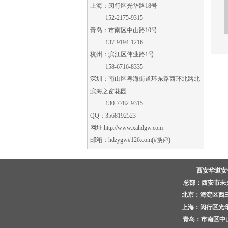
上海：闵行区光华路18号
152-2175-9315
青岛：市南区中山路10号
137-9194-1216
杭州：滨江区伟业路1号
158-6716-8335
深圳：南山区粤海街道环东路西环北路北
滨海之窗花园
130-7782-9315
QQ：3568192523
网址:
http://www.xahdgw.com
邮箱：hdzygw#126.com(#换@)
西安华道
总部：西安市未央区
北京：海淀区西三环
上海：闵行区光华路
青岛：市南区中山路