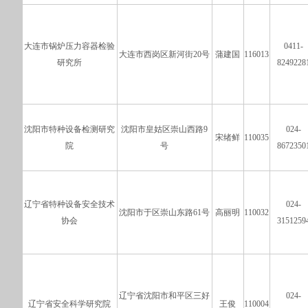
大连市锅炉压力容器检验
0411-
大连市西岗区新河街20号
蒲建国
116013
研究所
8249228
沈阳市特种设备检测研究
沈阳市皇姑区崇山西路9
024-
宋绪鲜
110035
院
号
8672350
辽宁省特种设备安全技术
024-
沈阳市于区崇山东路61号
高丽明
110032
协会
3151259
辽宁省沈阳市和平区三好
024-
辽宁省安全科学研究院
王俊
110004