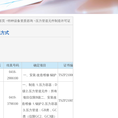
页 >特种设备资质咨询 >压力管道元件制造许可证
系方式
话
传真号码
确定项目
证书编号
0418-
一、安装:改造维修:锅炉
TSZP21006-2007
2906100
一、制造:⒈压力容器：D
级⒉压力管道元件：所有
0419-
项目仅限B级二、安装改
TSZP21005-2007
3798100
造维修:⒈锅炉⒉压力容器
⒊压力管道：GB类，GC
类（仅限GC2、GC3级）