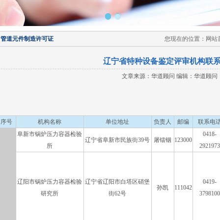
力管道元件制造许可证
您现在的位置：网站首
辽宁省特种设备鉴定评审机构联
文章来源：华道顾问 编辑：华道顾问
序号
机构名称
单位地址
负责人
邮编
联系电
阜新市锅炉压力容器检验
0418-
辽宁省阜新市民族街39号
屠镭铟
123000
所
2921973
辽阳市锅炉压力容器检验
辽宁省辽阳市白塔区硝堡
0419-
孙凯
111042
研究所
街62号
3798100