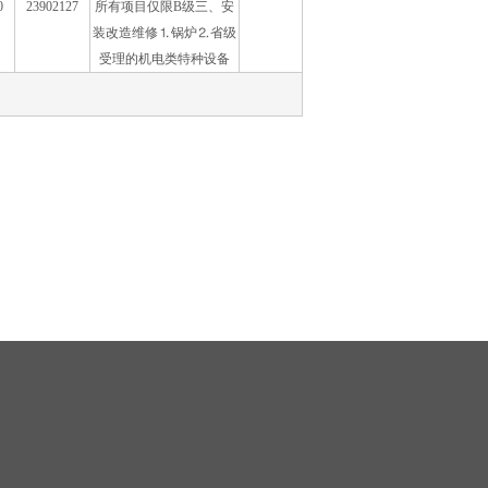
0
23902127
所有项目仅限B级三、安
装改造维修⒈锅炉⒉省级
受理的机电类特种设备