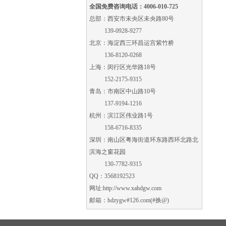
全国免费咨询电话：4006-010-725
总部：西安市未央区未央路80号
139-0928-9277
北京：海淀西三环昌运宫紫竹桥
136-8120-0268
上海：闵行区光华路18号
152-2175-9315
青岛：市南区中山路10号
137-9194-1216
杭州：滨江区伟业路1号
158-6716-8335
深圳：南山区粤海街道环东路西环北路北
滨海之窗花园
130-7782-9315
QQ：3568192523
网址:
http://www.xahdgw.com
邮箱：hdzygw#126.com(#换@)