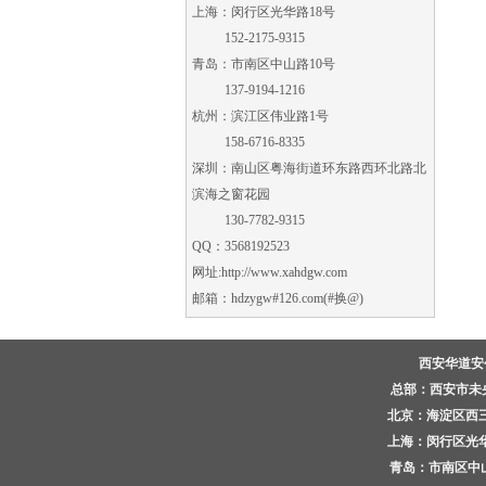
上海：闵行区光华路18号
152-2175-9315
青岛：市南区中山路10号
137-9194-1216
杭州：滨江区伟业路1号
158-6716-8335
深圳：南山区粤海街道环东路西环北路北
滨海之窗花园
130-7782-9315
QQ：3568192523
网址:
http://www.xahdgw.com
邮箱：hdzygw#126.com(#换@)
西安华道
总部：西安市未央区
北京：海淀区西三环
上海：闵行区光华路
青岛：市南区中山路