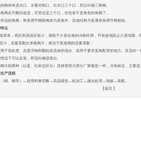
阀的阀体有进水口、水量控制口、出水口三个口，所以叫做三角阀。
然角阀在不断的改进，尽管还是三个口，但也有不是角形的角阀了。
业所说的角阀：角形调节阀除阀体为直角外，其他结构与直通单座调节阀相似。
阀特点
流路简单，死区和涡流区较小，借助于介质自身的冲刷作用，可有效地防止介质堵塞，
流阻小，流量系数比单座阀大，相当于双座阀的流量系数；
适用于高粘度、含悬浮物和颗粒状流体的场合，或用于要求直角配管的地方。其流向一
殊情况下可以反装，即流向侧进底出。
角阀冷热两种（以蓝、红标志区分）其材质绝大部分厂家都是一样，冷热标志，主要是
阀生产流程
料（铜、钢等）→按用料量切断→高温锻造→机加工→抛光处理→电镀→装配。
【
返回
】