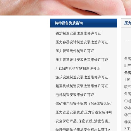
特种设备资质咨询
压
锅炉制造安装改造维修许可证
压力容器设计制造安装改造许可证
压力管道元件制造许可证
角
压力管道设计安装改造维修许可证
叫
厂(场)内机动车辆制造许可证
角
游乐设施制造安装改造维修许可证
1.
起重机械制造安装改造维修许可证
暖
角
电梯制造安装维修许可证
①
煤矿用产品安全标志（MA煤安认证/
②
压力管道安装资质|压力管道安装许可
③
安全保密产品_保密资质_涉密备案_
④
2.
特种劳动防护用品安全标志认证(LA