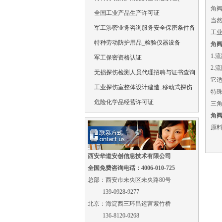
角
全国工业产品生产许可证
当
军工涉密业务咨询服务安全保密条件备
工
特种劳动防护用品_检验仪器设备
角
1.
军工保密资格认证
2.
无损探伤检测人员代理招聘与证书查询
它
工业探伤室整体设计建造_移动式探伤
特
危险化学品经营许可证
三
角
原
西安华道安创信息技术有限公司
全国免费咨询电话：4006-010-725
总部：西安市未央区未央路80号
139-0928-9277
北京：海淀西三环昌运宫紫竹桥
136-8120-0268