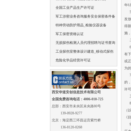
年6
全国工业产品生产许可证
5.
军工涉密业务咨询服务安全保密条件备
发
特种劳动防护用品_检验仪器设备
得
施
军工保密资格认证
二
无损探伤检测人员代理招聘与证书查询
6
工业探伤室整体设计建造_移动式探伤
有
危险化学品经营许可证
或
为
7
的
许
西安华道安创信息技术有限公司
三
全国免费咨询电话：4006-010-725
8
总部：西安市未央区未央路80号
（
139-0928-9277
《
北京：海淀西三环昌运宫紫竹桥
9
136-8120-0268