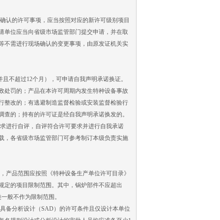
场确认的许可事项，应当按照对应的新许可级别项目
请单位应当向省级市场监管部门提交申请，并在取
等不需进行现场确认的变更事项，由原发证机关实
且不超过12个月），可申请自我声明承诺换证。
政处罚的；产品在本许可周期内发生特种设备事故
行整改的；有逃避制造监督检验或安装监督检验行
调查的；持有的许可证是经自我声明承诺换发的。
求进行自评，自评符合许可要求并进行自我承诺
载，各省级市场监管部门可参考制订本级负责实施
，产品范围应按照《特种设备生产单位许可目录》
规定的项目限制范围。其中，锅炉部件不应超出
类一般不作为限制范围。
具备分析设计（SAD）的许可条件且仅设计本单位