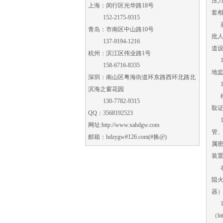
压
上海：闵行区光华路18号
套
152-2175-9315
鉴
青岛：市南区中山路10号
批
137-9194-1216
道设
杭州：滨江区伟业路1号
1
158-6716-8335
地监
深圳：南山区粤海街道环东路西环北路北
11
滨海之窗花园
移动
130-7782-9315
取
QQ：3568192523
1
网址:
http://www.xahdgw.com
管
邮箱：hdzygw#126.com(#换@)
属
装
在
阻火
器
1
（ht