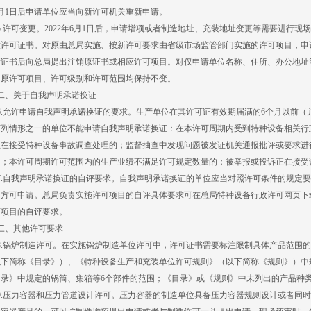
月1日后申请单位应当向新许可机关重新申请。
许可变更。2022年6月1日后，申请增项或者制造地址、充装地址变更等需要进行现
放许可证书。对原由总局实施、按新许可要求由省级市场监管部门实施的许可项目，申
新证书后向总局提出注销原证书或相应许可项目。对仅申请单位名称、住所、办公地址
，原许可项目、许可级别和许可范围均保持不变。
、关于自我声明承诺换证
.允许申请自我声明承诺换证的要求。生产单位在其许可证有效期届满的6个月以前（并
下列情形之一的单位不能申请自我声明承诺换证：在本许可周期内受到特种设备相关行
正在接受特种设备事故调查处理的；监督抽查中发现问题被发证机关通报批评或要求进
的；本许可周期许可范围内的生产业绩不满足许可规定数量的；被举报或投诉正在接受
.自我声明承诺换证的自评要求。自我声明承诺换证的单位应当对照许可条件的规定要
，方可申请。总局负责实施许可项目的自评具体要求可在总局特种设备行政许可网页下
可项目的自评要求。
、其他许可要求
.锅炉制造许可。在实施锅炉制造单位许可中，许可证书需要标注限制具体产品范围的
以下简称《目录》）、《特种设备生产和充装单位许可规则》（以下简称《规则》）中
目录》中规定的锅筒、集箱等6个部件的范围；《目录》或《规则》中未列出的产品种
.压力容器和压力管道设计许可。压力容器的制造单位具备压力容器规则设计或者同时