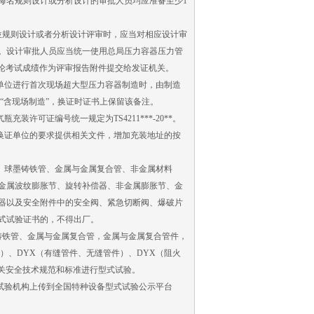
每名规则设计或分析设计的审批人员均应准备至少1
规则设计或者分析设计评审时，应当对相应设计审
。设计审批人员应当统一使用总局压力容器压力管
构应当将理论考试成绩作为评审报告附件提交给发证机关。
单位进行首次现场超大型压力容器制造时，由制造
“含现场制造”，换证时证书上保留该备注。
充装许可证编号统一规定为TS4211***-20**。
对换证单位的要求提供相关文件，增加充装地址的按
、球墨铸铁管、金属与金属复合管、非金属材料
金属波纹膨胀节、旋转补偿器、非金属膨胀节、金
器以及安全附件中的安全阀、紧急切断阀、爆破片
式试验证书的，不得出厂。
铁管、金属与金属复合管，金属与金属复合管件，
）、DYX（有缝管件、无缝管件）、DYX（阻火
关安全技术规范和标准进行型式试验。
试验机构上传到全国特种设备型式试验公示平台