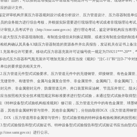
力容器产品的，可以按制造增项提出申请或者与制造许可一并提出申请。现场评审时，
相应的设计文件。
定评审机构开展压力容器规则设计或者分析设计、压力管道设计、压力容器制造单位
人员的业务能力进行综合考核，并根据实际需要进行现场理论考试或者非现场理论考试
计审批人员考试平台（http://cnse.samr.gov.cn）进行理论考试，鉴定评审机
0.超大型压力容器现场制造。有制造业绩但未到换证期限、或者没有制造业绩的制造
检机构确认其具备A3级压力容器制造的资源条件并出具报告，发证机关在证书上备注
.充装单位许可要求。移动式压力容器充装许可证编号统一规定为TS9211***-20**，气瓶
式压力容器和气瓶充装许可增加充装介质应当按《规则》“注C-11”和“注D-7”中
证单位的要求提供相关文件。
2.压力管道元件型式试验要求。压力管道元件中的无缝钢管、焊接钢管、有色金属管
、无缝管件、有缝管件、金属与金属复合管件、非金属管件、金属阀门、非金属阀门、
密封元件、非金属密封元件、防腐管道元件、井口装置和采油树、节流压井管汇、阻火
置应当按照相关安全技术规范规定和标准要求进行型式试验，未通过型式试验并取得型
《特种设备型式试验机构核准规则》修订前，压力管道元件中的有色金属管、球墨铸
器，其他非金属材料管与管件、其他非金属阀门，分别由取得DGX（压力管道用钢管
）、DJX（压力管道用非金属管与管件）型式试验资格的特种设备检验检测机构按照相
3.型式试验报告和型式试验证书。特种设备型式试验报告和型式试验证书应当由型式
tp://cnse.samr.gov.cn）进行公示。