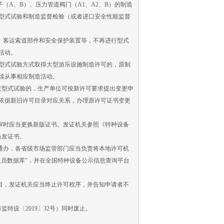
子（A、B）、压力管道阀门（A1、A2、B）的制造
型式试验和制造监督检验（或者进口安全性能监督
、客运索道部件和安全保护装置等，不再进行型式
活动。
品型式试验方式取得大型游乐设施制造许可的，原制
续从事相应制造活动。
型式试验的，生产单位可按新许可要求提出变更申
依据新旧许可目录对应关系，办理原许可证书变更
复审时应当更换新版证书。发证机关参照《特种设备
换发证书。
通办，各省级市场监管部门应当负责将本地许可机
员数据库”，并在全国特种设备公示信息查询平台
项目，发证机关应当终止许可程序，并告知申请者不
设〔2019〕32号）同时废止。