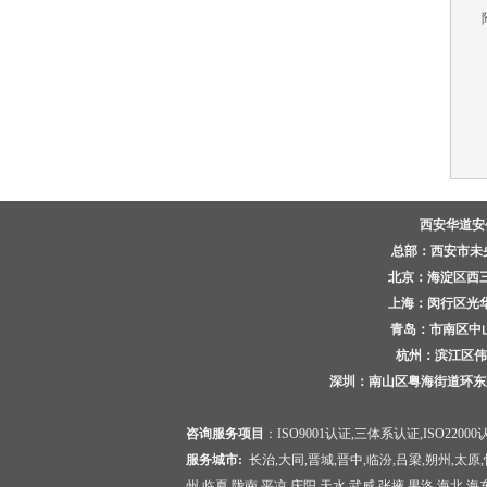
附
西安华道
总部：西安市未央区
北京：海淀区西三环
上海：闵行区光华路
青岛：市南区中山路
杭州：
滨江
深圳：南山区粤海街道环东路西
咨询服务项目
：
ISO9001认证
,
三体系认证
,
ISO22000
服务城市:
长治,大同,晋城,晋中,临汾,吕梁,朔州,太原,
州,临夏,陇南,平凉,庆阳,天水,武威,张掖,果洛,海北,