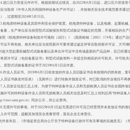
.进口压力管道元件许可。根据前期试点情况，自2022年6月1日起，进口压力管道管
位应当取得《中华人民共和国特种设备生产许可证》，并按相关安全技术规范要求通过
），过渡期至2024年5月31日。
5.机电类特种设备及其部件和安全保护装置。机电类特种设备，以及电梯、起重机械
验备案，生产单位应当按照型式试验报告和型式试验证书确定的范围，开展相应的生产
《机电类特种设备制造许可规则（试行）》（国质检锅〔2003〕174号）通过产
许可证不再有效。相关单位应当按照新许可要求通过鉴定评审后取得新许可证，方可继
超大型起重机械型式试验备案以及单位许可证中没有涵盖新的产品品种，且已经通过
，将原许可证（包括备案证书）和型式试验资料一并提交到相应的许可机关。许可机关
。原型式试验备案的证书于2023年6月1日后作废。
.作业人员证书。2019年6月1日前发放的作业人员旧版证书在有效期内仍然有效，
业人员证书换发对应表》（见附件2）进行转换并颁发证书，对已取消的作业项目不再
7.人员发证信息汇总上传。为便于特种设备作业人员和无损检测人员证书在全国跨省
实施许可的特种设备作业人员和无损检测人员相关信息及时汇总上传到总局“特种设备人
tp://cnse.samr.gov.cn）同步公示，供公众查询。
.无需许可的事项。对于2022年6月1日起无需进行许可且已经受理并未发放证书的
纳入许可范围，提醒其加强安全质量管理，落实企业主体责任。
发布后，《市场监管总局办公厅关于特种设备行政许可有关事项的实施意见》（市监特