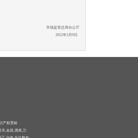
市场监管总局办公厅
2022年3月9日
识产权贯标
峪关,金昌,酒泉,兰
通辽,乌海,乌兰察布,