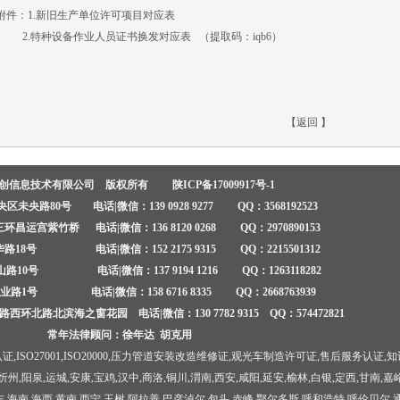
件：1.
新旧生产单位许可项目对应表
2.
特种设备作业人员证书换发对应表
（提取码：iqb6）
【
返回
】
安创信息技术有限公司 版权所有
陕ICP备17009917号-1
未央路80号 电话|微信：139 0928 9277 QQ：3568192523
昌运宫紫竹桥 电话|微信：136 8120 0268 QQ：2970890153
18号 电话|微信：152 2175 9315 QQ：2215501312
10号 电话|微信：137 9194 1216 QQ：1263118282
区伟业路1号
电话|微信：158 6716 8335 QQ：2668763939
环北路北滨海之窗花园 电话|微信：130 7782 9315 QQ：574472821
常年法律顾问：徐年达 胡克用
认证
,
ISO27001
,
ISO20000
,
压力管道安装改造维修证
,
观光车制造许可证
,
售后服务认证
,
知
忻州,阳泉,运城,安康,宝鸡,汉中,商洛,铜川,渭南,西安,咸阳,延安,榆林,白银,定西,甘南,嘉
海东,海南,海西,黄南,西宁,玉树,阿拉善,巴彦淖尔,包头,赤峰,鄂尔多斯,呼和浩特,呼伦贝尔,