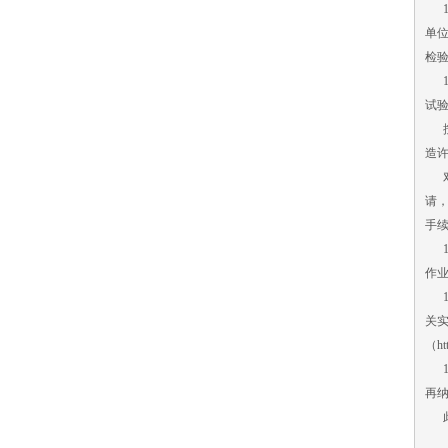
14
单
检验
1
试
按照
造
对
请
手续
16
作
1
关
（ht
18
再
此件