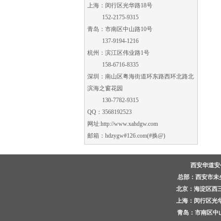
上海：闵行区光华路18号
152-2175-9315
青岛：市南区中山路10号
137-9194-1216
杭州：滨江区伟业路1号
158-6716-8335
深圳：南山区粤海街道环东路西环北路北
滨海之窗花园
130-7782-9315
QQ：3568192523
网址:
http://www.xahdgw.com
邮箱：hdzygw#126.com(#换@)
西安华道
总部：西安市未央区
北京：海淀区西三环
上海：闵行区光华路
青岛：市南区中山路