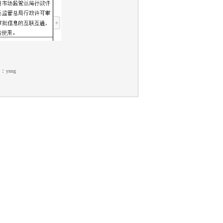
：
ynng