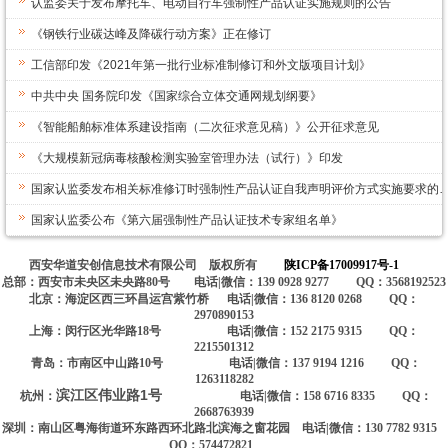
认监委关于发布摩托车、电动自行车强制性产品认证实施规则的公告
《钢铁行业碳达峰及降碳行动方案》正在修订
工信部印发《2021年第一批行业标准制修订和外文版项目计划》
中共中央 国务院印发《国家综合立体交通网规划纲要》
《智能船舶标准体系建设指南（二次征求意见稿）》公开征求意见
《大规模新冠病毒核酸检测实验室管理办法（试行）》印发
国家认监委发布相关标准修订时强制性产品认证自我声明评价方式实施要求的
国家认监委公布《第六届强制性产品认证技术专家组名单》
西安华道安创信息技术有限公司 版权所有
陕ICP备17009917号-1
总部：西安市未央区未央路80号 电话|微信：139 0928 9277 QQ：3568192523
北京：海淀区西三环昌运宫紫竹桥 电话|微信：136 8120 0268 QQ：
2970890153
上海：闵行区光华路18号 电话|微信：152 2175 9315 QQ：
2215501312
青岛：市南区中山路10号 电话|微信：137 9194 1216 QQ：
1263118282
滨江区伟业路1号
杭州：
电话|微信：158 6716 8335 QQ：
2668763939
深圳：南山区粤海街道环东路西环北路北滨海之窗花园 电话|微信：130 7782 9315
QQ：574472821