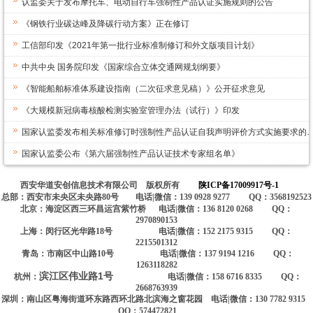
认监委关于发布摩托车、电动自行车强制性产品认证实施规则的公告
《钢铁行业碳达峰及降碳行动方案》正在修订
工信部印发《2021年第一批行业标准制修订和外文版项目计划》
中共中央 国务院印发《国家综合立体交通网规划纲要》
《智能船舶标准体系建设指南（二次征求意见稿）》公开征求意见
《大规模新冠病毒核酸检测实验室管理办法（试行）》印发
国家认监委发布相关标准修订时强制性产品认证自我声明评价方式实施要求的
国家认监委公布《第六届强制性产品认证技术专家组名单》
西安华道安创信息技术有限公司 版权所有
陕ICP备17009917号-1
总部：西安市未央区未央路80号 电话|微信：139 0928 9277 QQ：3568192523
北京：海淀区西三环昌运宫紫竹桥 电话|微信：136 8120 0268 QQ：
2970890153
上海：闵行区光华路18号 电话|微信：152 2175 9315 QQ：
2215501312
青岛：市南区中山路10号 电话|微信：137 9194 1216 QQ：
1263118282
滨江区伟业路1号
杭州：
电话|微信：158 6716 8335 QQ：
2668763939
深圳：南山区粤海街道环东路西环北路北滨海之窗花园 电话|微信：130 7782 9315
QQ：574472821