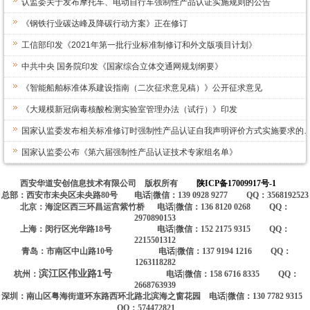
认监委关于发布摩托车、电动自行车强制性产品认证实施规则的公告
《钢铁行业碳达峰及降碳行动方案》正在修订
工信部印发《2021年第一批行业标准制修订和外文版项目计划》
中共中央 国务院印发《国家综合立体交通网规划纲要》
《智能船舶标准体系建设指南（二次征求意见稿）》公开征求意见
《大规模新冠病毒核酸检测实验室管理办法（试行）》印发
国家认监委发布相关标准修订时强制性产品认证自我声明评价方式实施要求的
国家认监委公布《第六届强制性产品认证技术专家组名单》
西安华道安创信息技术有限公司 版权所有
陕ICP备17009917号-1
总部：西安市未央区未央路80号 电话|微信：139 0928 9277 QQ：3568192523
北京：海淀区西三环昌运宫紫竹桥 电话|微信：136 8120 0268 QQ：
2970890153
上海：闵行区光华路18号 电话|微信：152 2175 9315 QQ：
2215501312
青岛：市南区中山路10号 电话|微信：137 9194 1216 QQ：
1263118282
滨江区伟业路1号
杭州：
电话|微信：158 6716 8335 QQ：
2668763939
深圳：南山区粤海街道环东路西环北路北滨海之窗花园 电话|微信：130 7782 9315
QQ：574472821