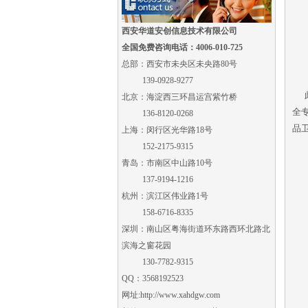
西安华道安创信息技术有限公司
全国免费咨询电话：4006-010-725
总部：西安市未央区未央路80号
139-0928-9277
此
北京：海淀西三环昌运宫紫竹桥
全
136-8120-0268
品
上海：闵行区光华路18号
152-2175-9315
青岛：市南区中山路10号
137-9194-1216
杭州：滨江区伟业路1号
158-6716-8335
深圳：南山区粤海街道环东路西环北路北
滨海之窗花园
130-7782-9315
QQ：3568192523
网址:
http://www.xahdgw.com